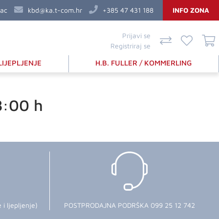
vac
kbd@ka.t-com.hr
+385 47 431 188
INFO ZONA
Prijavi se
Registriraj se
LIJEPLJENJE
H.B. FULLER / KOMMERLING
8:00 h
 ljepljenje)
POSTPRODAJNA PODRŠKA 099 25 12 742