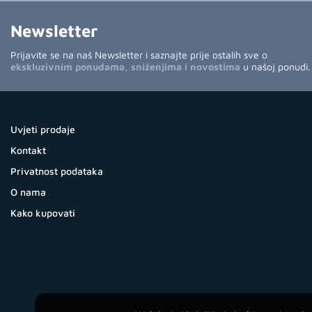
Newsletter
Prijavite se na naš Newsletter i saznajte prije ostalih sve o
ekskluzivnim ponudama, sniženjima i novostima
u našoj ponudi.
Uvjeti prodaje
Kontakt
Privatnost podataka
O nama
Kako kupovati