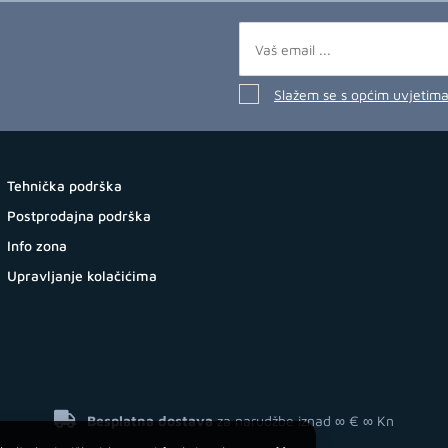
Slažem se s općim uvjetim
Tehnička podrška
Postprodajna podrška
Info zona
Upravljanje kolačićima
Besplatna dostava
za narudžbe iznad ∞ €
∞ Kn