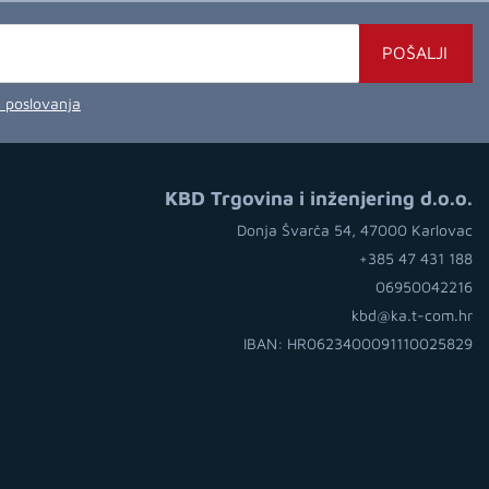
POŠALJI
a poslovanja
KBD Trgovina i inženjering d.o.o.
Donja Švarča 54, 47000 Karlovac
+385 47 431 188
06950042216
kbd@ka.t-com.hr
IBAN: HR0623400091110025829