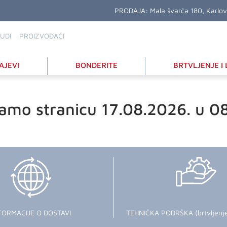
PRODAJA:
Mala švarča 180, Karlo
UDI
PROIZVOĐAČI
AJEVI
BONDERITE
BRTVLJENJE I 
amo stranicu 17.08.2026. u 0
FORMACIJE O DOSTAVI
TEHNIČKA PODRŠKA (brtvljenje i