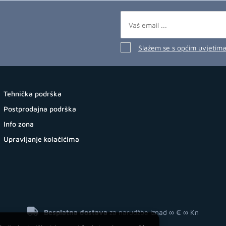
Slažem se s općim uvjetim
Tehnička podrška
Postprodajna podrška
Info zona
Upravljanje kolačićima
Besplatna dostava
za narudžbe iznad ∞ €
∞ Kn