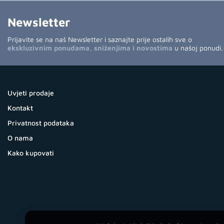
Newsletter
Prijavite se na naš Newsletter i saznajte prije ostalih sve o
ekskluzivnim ponudama, sniženjima i novostima
u našoj ponudi.
Uvjeti prodaje
Kontakt
Privatnost podataka
O nama
Kako kupovati