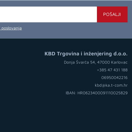
POŠALJI
a poslovanja
KBD Trgovina i inženjering d.o.o.
Donja Švarča 54, 47000 Karlovac
+385 47 431 188
06950042216
kbd@ka.t-com.hr
IBAN: HR0623400091110025829