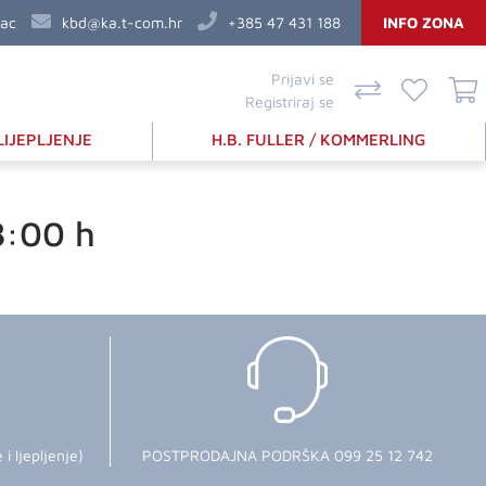
vac
kbd@ka.t-com.hr
+385 47 431 188
INFO ZONA
Prijavi se
Registriraj se
LIJEPLJENJE
H.B. FULLER / KOMMERLING
8:00 h
 ljepljenje)
POSTPRODAJNA PODRŠKA 099 25 12 742