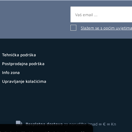
Slažem se s općim uvjetim
Tehnička podrška
Postprodajna podrška
Info zona
Upravljanje kolačićima
Besplatna dostava
za narudžbe iznad ∞ €
∞ Kn