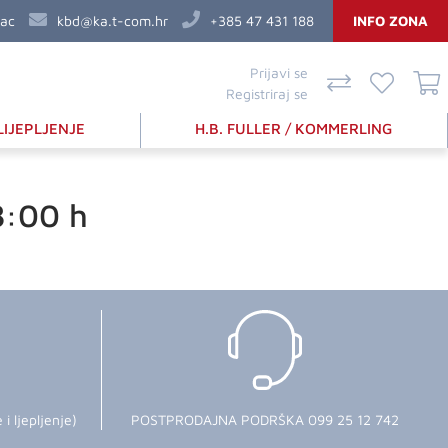
vac
kbd@ka.t-com.hr
+385 47 431 188
INFO ZONA
Prijavi se
Registriraj se
LIJEPLJENJE
H.B. FULLER / KOMMERLING
8:00 h
 ljepljenje)
POSTPRODAJNA PODRŠKA 099 25 12 742