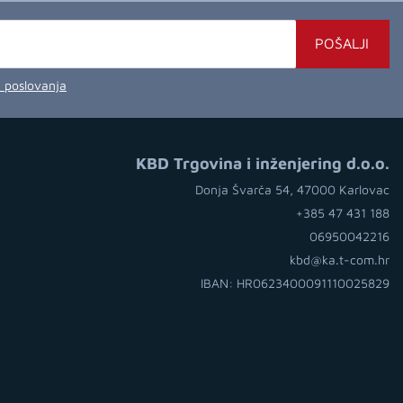
POŠALJI
a poslovanja
KBD Trgovina i inženjering d.o.o.
Donja Švarča 54, 47000 Karlovac
+385 47 431 188
06950042216
kbd@ka.t-com.hr
IBAN: HR0623400091110025829