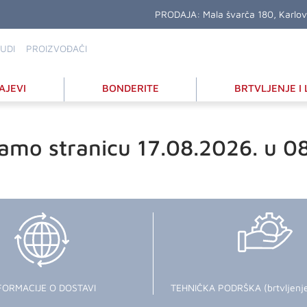
PRODAJA:
Mala švarča 180, Karlo
UDI
PROIZVOĐAČI
AJEVI
BONDERITE
BRTVLJENJE I 
amo stranicu 17.08.2026. u 0
FORMACIJE O DOSTAVI
TEHNIČKA PODRŠKA (brtvljenje i