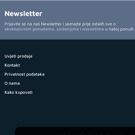
Newsletter
Prijavite se na naš Newsletter i saznajte prije ostalih sve o
ekskluzivnim ponudama, sniženjima i novostima
u našoj ponudi.
Uvjeti prodaje
Kontakt
Privatnost podataka
O nama
Kako kupovati