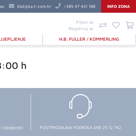
vac
kbd@ka.t-com.hr
+385 47 431 188
INFO ZONA
Prijavi se
Registriraj se
LIJEPLJENJE
H.B. FULLER / KOMMERLING
8:00 h
 ljepljenje)
POSTPRODAJNA PODRŠKA 099 25 12 742