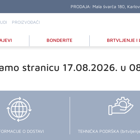
PRODAJA:
Mala švarča 180, Karlo
UDI
PROIZVOĐAČI
AJEVI
BONDERITE
BRTVLJENJE I 
amo stranicu 17.08.2026. u 0
FORMACIJE O DOSTAVI
TEHNIČKA PODRŠKA (brtvljenje i