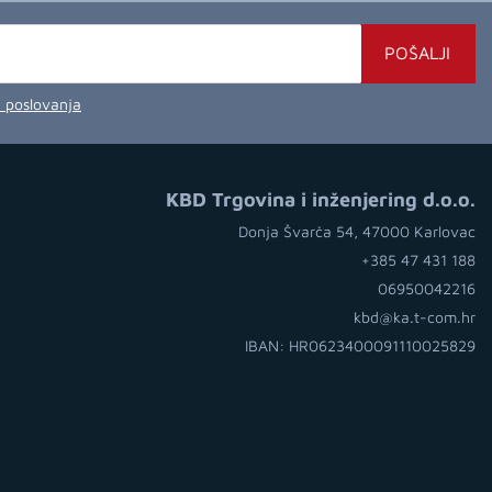
POŠALJI
a poslovanja
KBD Trgovina i inženjering d.o.o.
Donja Švarča 54, 47000 Karlovac
+385 47 431 188
06950042216
kbd@ka.t-com.hr
IBAN: HR0623400091110025829