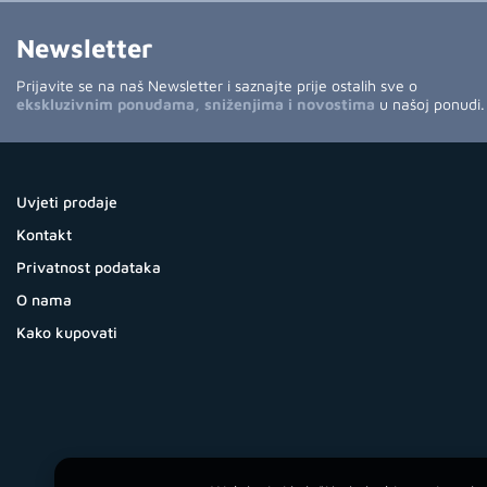
Newsletter
Prijavite se na naš Newsletter i saznajte prije ostalih sve o
ekskluzivnim ponudama, sniženjima i novostima
u našoj ponudi.
Uvjeti prodaje
Kontakt
Privatnost podataka
O nama
Kako kupovati