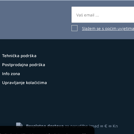
Slažem se s općim uvjetim
Tehnička podrška
Postprodajna podrška
Info zona
Upravljanje kolačićima
Besplatna dostava
za narudžbe iznad ∞ €
∞ Kn