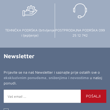
TEHNIČKA PODRŠKA (brtvljenje
POSTPRODAJNA PODRŠKA 099
i ljepljenje)
25 12 742
Newsletter
Prijavite se na naš Newsletter i saznajte prije ostalih sve o
ekskluzivnim ponudama, sniženjima i novostima
u našoj
ponudi.
POŠALJI