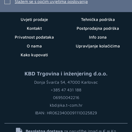
Slažem se s općim uvjetima poslovanja
Uvjeti prodaje
Tehnička podrška
Kontakt
Postprodajna podrška
Privatnost podataka
Info zona
O nama
Upravljanje kolačićima
Kako kupovati
KBD Trgovina i inženjering d.o.o.
Donja Švarča 54, 47000 Karlovac
+385 47 431 188
06950042216
kbd@ka.t-com.hr
IBAN: HR0623400091110025829
Besplatna dostava
za narudžbe iznad ∞ €
∞ Kn