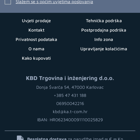
Slažem se s općim uvjetima poslovanja
Uvjeti prodaje
Tehnička podrška
Kontakt
Postprodajna podrška
Privatnost podataka
Info zona
O nama
Upravljanje kolačićima
Kako kupovati
KBD Trgovina i inženjering d.o.o.
Donja Švarča 54, 47000 Karlovac
+385 47 431 188
06950042216
kbd@ka.t-com.hr
IBAN: HR0623400091110025829
Besplatna dostava
za narudžbe iznad ∞ €
∞ Kn