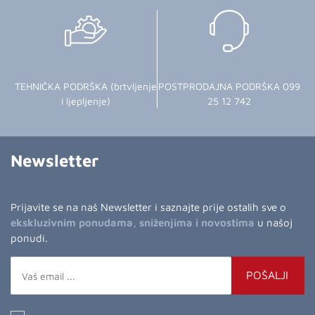
TEHNIČKA PODRŠKA (brtvljenje
POSTPRODAJNA PODRŠKA 099
i ljepljenje)
25 12 742
Newsletter
Prijavite se na naš Newsletter i saznajte prije ostalih sve o
ekskluzivnim ponudama, sniženjima i novostima
u našoj
ponudi.
POŠALJI