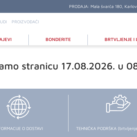
PRODAJA:
Mala švarča 180, Karlo
UDI
PROIZVOĐAČI
AJEVI
BONDERITE
BRTVLJENJE I 
amo stranicu 17.08.2026. u 0
FORMACIJE O DOSTAVI
TEHNIČKA PODRŠKA (brtvljenje i