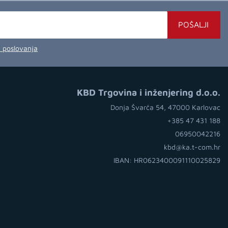
POŠALJI
a poslovanja
KBD Trgovina i inženjering d.o.o.
Donja Švarča 54, 47000 Karlovac
+385 47 431 188
06950042216
kbd@ka.t-com.hr
IBAN: HR0623400091110025829