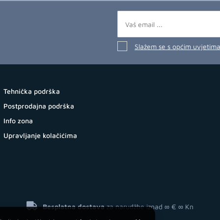
Slažem se s općim uvjetim
Tehnička podrška
Postprodajna podrška
Info zona
Upravljanje kolačićima
Besplatna dostava
za narudžbe iznad ∞ €
∞ Kn