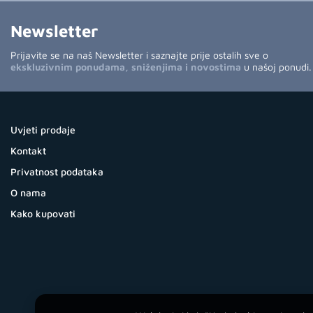
Newsletter
Prijavite se na naš Newsletter i saznajte prije ostalih sve o
ekskluzivnim ponudama, sniženjima i novostima
u našoj ponudi.
Uvjeti prodaje
Kontakt
Privatnost podataka
O nama
Kako kupovati