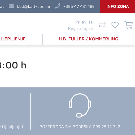
vac
kbd@ka.t-com.hr
+385 47 431 188
INFO ZONA
Prijavi se
Registriraj se
LIJEPLJENJE
H.B. FULLER / KOMMERLING
8:00 h
 ljepljenje)
POSTPRODAJNA PODRŠKA 099 25 12 742