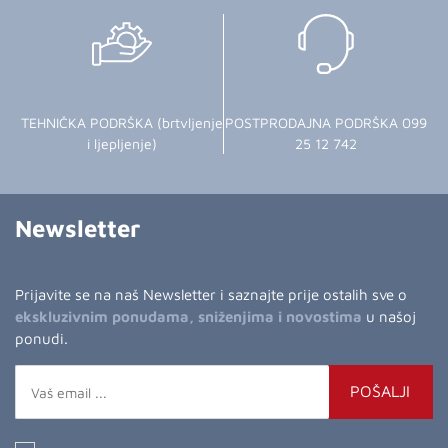
TEHNIČKA PODRŠKA (brtvljenje
POSTPRODAJNA PODRŠKA 099
i ljepljenje)
25 12 742
Newsletter
Prijavite se na naš Newsletter i saznajte prije ostalih sve o
ekskluzivnim ponudama, sniženjima i novostima
u našoj
ponudi.
POŠALJI