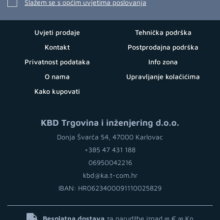
Slažem se s općim uvjetima poslovanja
Uvjeti prodaje
Tehnička podrška
Kontakt
Postprodajna podrška
Privatnost podataka
Info zona
O nama
Upravljanje kolačićima
Kako kupovati
KBD Trgovina i inženjering d.o.o.
Donja Švarča 54, 47000 Karlovac
+385 47 431 188
06950042216
kbd@ka.t-com.hr
IBAN: HR0623400091110025829
Besplatna dostava
za narudžbe iznad ∞ €
∞ Kn