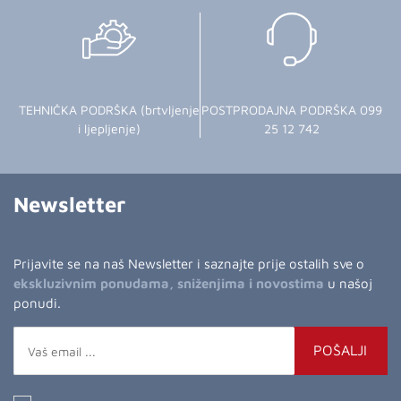
TEHNIČKA PODRŠKA (brtvljenje
POSTPRODAJNA PODRŠKA 099
i ljepljenje)
25 12 742
Newsletter
Prijavite se na naš Newsletter i saznajte prije ostalih sve o
ekskluzivnim ponudama, sniženjima i novostima
u našoj
ponudi.
POŠALJI