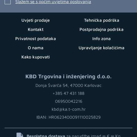
Slažem se s općim uvjetima poslovanja
Uvjeti prodaje
Tehnička podrška
Kontakt
Postprodajna podrška
Privatnost podataka
Info zona
O nama
Upravljanje kolačićima
Kako kupovati
KBD Trgovina i inženjering d.o.o.
Donja Švarča 54, 47000 Karlovac
+385 47 431 188
06950042216
kbd@ka.t-com.hr
IBAN: HR0623400091110025829
Besplatna dostava
za narudžbe iznad ∞ €
∞ Kn