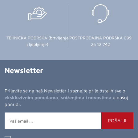
TEHNIČKA PODRŠKA (brtvljenje
POSTPRODAJNA PODRŠKA 099
i ljepljenje)
25 12 742
Newsletter
Prijavite se na naš Newsletter i saznajte prije ostalih sve o
ekskluzivnim ponudama, sniženjima i novostima
u našoj
ponudi.
POŠALJI