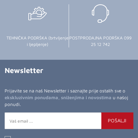
TEHNIČKA PODRŠKA (brtvljenje
POSTPRODAJNA PODRŠKA 099
i ljepljenje)
25 12 742
Newsletter
Prijavite se na naš Newsletter i saznajte prije ostalih sve o
ekskluzivnim ponudama, sniženjima i novostima
u našoj
ponudi.
POŠALJI