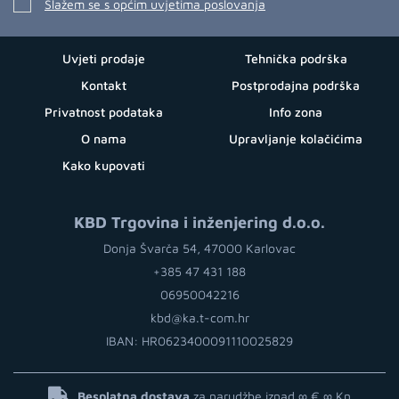
Slažem se s općim uvjetima poslovanja
Uvjeti prodaje
Tehnička podrška
Kontakt
Postprodajna podrška
Privatnost podataka
Info zona
O nama
Upravljanje kolačićima
Kako kupovati
KBD Trgovina i inženjering d.o.o.
Donja Švarča 54, 47000 Karlovac
+385 47 431 188
06950042216
kbd@ka.t-com.hr
IBAN: HR0623400091110025829
Besplatna dostava
za narudžbe iznad ∞ €
∞ Kn