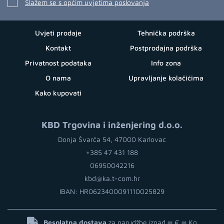
Slažem se s općim uvjetima poslovanja
Uvjeti prodaje
Tehnička podrška
Kontakt
Postprodajna podrška
Privatnost podataka
Info zona
O nama
Upravljanje kolačićima
Kako kupovati
KBD Trgovina i inženjering d.o.o.
Donja Švarča 54, 47000 Karlovac
+385 47 431 188
06950042216
kbd@ka.t-com.hr
IBAN: HR0623400091110025829
Besplatna dostava
za narudžbe iznad ∞ €
∞ Kn