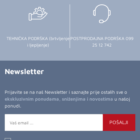
TEHNIČKA PODRŠKA (brtvljenje
POSTPRODAJNA PODRŠKA 099
i ljepljenje)
25 12 742
Newsletter
Prijavite se na naš Newsletter i saznajte prije ostalih sve o
ekskluzivnim ponudama, sniženjima i novostima
u našoj
ponudi.
POŠALJI